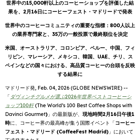
世界中の
15,000
軒以上のコーヒーショップを評価した結
果を、
2月16
日にコーヒーフェスト・マドリードで発表
世界中のコーヒーコミュニティの重要な指標：
800
人以上
の業界専門家と、
35
万の一般投票で最終順位を決定
米国、オーストラリア、コロンビア、ペルー、中国、フィ
リピン、マレーシア、メキシコ、韓国、
UAE
、チリ、ス
ペインなどの国々における、高品質コーヒーの台頭を反映
する結果に
マドリード発, Feb. 04, 2026 (GLOBE NEWSWIRE) --
「
ダヴィンチグルメが選ぶ
2026
年世界ベストコーヒーシ
ョップ
100
軒
(
The World’s 100 Best Coffee Shops with
Davinci Gourmet
)
」の最新版が、
現地時間
2
月
16
日午後1
時
に、コーヒー界の最高峰が集う国際イベント「
コーヒー
フェスト・マドリード (
CoffeeFest Madrid
)
」において