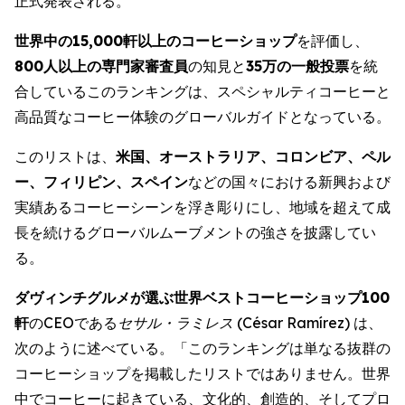
正式発表される。
世界中の
15,000
軒以上のコーヒーショップ
を評価し、
800
人以上の専門家審査員
の知見と
35万の一般投票
を統
合しているこのランキングは、スペシャルティコーヒーと
高品質なコーヒー体験のグローバルガイドとなっている。
このリストは、
米国、オーストラリア、コロンビア、ペル
ー、フィリピン、スペイン
などの国々における新興および
実績あるコーヒーシーンを浮き彫りにし、地域を超えて成
長を続けるグローバルムーブメントの強さを披露してい
る。
ダヴィンチグルメが選ぶ世界ベストコーヒーショップ
100
軒
のCEOである
セサル・ラミレス (
César Ramírez
)
は、
次のように述べている。「このランキングは単なる抜群の
コーヒーショップを掲載したリストではありません。世界
中でコーヒーに起きている、文化的、創造的、そしてプロ