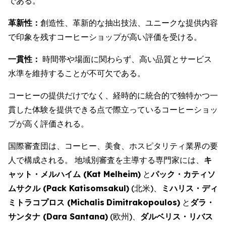
である。
革新性：
創造性、革新的な抽出技法、ユニークな提供内容
で印象を残すコーヒーショップが高い評価を受ける。
一貫性：
時間帯や場面に関わらず、高い品質とサービス
水準を維持することが不可欠である。
コーヒーの提供だけでなく、経時的に統合的で独特かつ一
貫した体験を提供できる点で際立っているコーヒーショッ
プが高く評価される。
国際審査団は、コーヒー、美食、ホスピタリティ業界の要
人で構成される。 地域別審査を主導する専門家には、
キ
ャット・メルハイム (
Kat Melheim
)
と
パック・カティソ
ムサクル (
Pack Katisomsakul
)
(北米)、
ミハリス・ディ
ミトラコプロス (
Michalis
Dimitrakopoulos
)
と
ダラ・
サンタナ (
Dara Santana
)
(欧州)、
ダルベリス・リバス