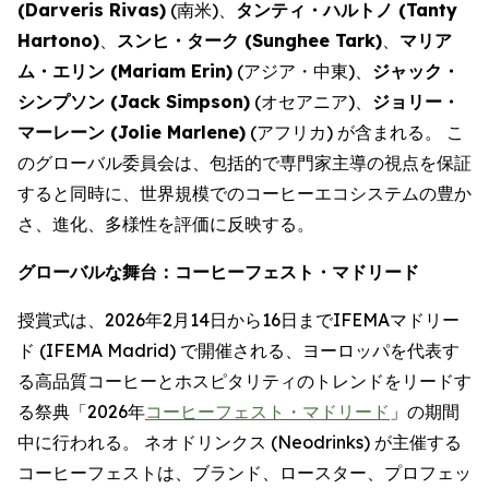
(
Darveris Rivas
)
(南米)、
タンティ・ハルトノ (
Tanty
Hartono
)
、
スンヒ・ターク (
Sunghee Tark
)
、
マリア
ム・エリン (
Mariam Erin
)
(アジア・中東)、
ジャック・
シンプソン (
Jack Simpson
)
(オセアニア)、
ジョリー・
マーレーン (
Jolie Marlene
)
(アフリカ) が含まれる。 こ
のグローバル委員会は、包括的で専門家主導の視点を保証
すると同時に、世界規模でのコーヒーエコシステムの豊か
さ、進化、多様性を評価に反映する。
グローバルな舞台：コーヒーフェスト・マドリード
授賞式は、2026年2月14日から16日までIFEMAマドリー
ド (IFEMA Madrid) で開催される、ヨーロッパを代表す
る高品質コーヒーとホスピタリティのトレンドをリードす
る祭典「2026年
コーヒーフェスト・マドリード
」の期間
中に行われる。 ネオドリンクス (Neodrinks) が主催する
コーヒーフェストは、ブランド、ロースター、プロフェッ