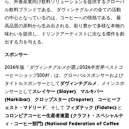
ら、外食産業向け飲料ソリューションを提供するグローバ
ル飲料ブランドである。 ダヴィンチグルメの全ての活動
の中心となっているのは、コーヒーへの情熱である。 最
高品質の原料から生み出される、彩り豊かで多様な本物の
味わいを提供し、ドリンクアーティストに次なる傑作を創
出する力を与える。
スポンサー
2026年版
「ダヴィンチグルメが選ぶ2026年世界ベストコ
ーヒーショップ
100
軒」
は、グローバルスポンサーおよび
タイトルスポンサーとして
ダヴィンチグルメ
、メインスポ
ンサーとして
スレイヤー (
Slayer
)
、
マルキバー
(
Markibar
)
、
クロップスター (
Cropster
)
、
コーヒーフ
ェスト・マドリード
、そして
フィダテック (
Fidatec
)
と
コロンビアコーヒー生産者連盟 (クラフト・スペシャルテ
ィ・コーヒー部門) (
National Federation of Coffee