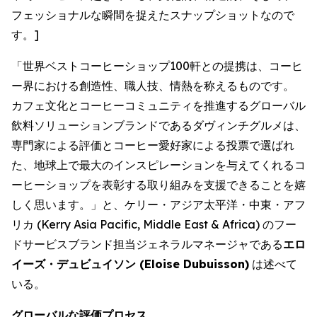
フェッショナルな瞬間を捉えたスナップショットなので
す。]
「世界ベストコーヒーショップ100軒との提携は、コーヒ
ー界における創造性、職人技、情熱を称えるものです。
カフェ文化とコーヒーコミュニティを推進するグローバル
飲料ソリューションブランドであるダヴィンチグルメは、
専門家による評価とコーヒー愛好家による投票で選ばれ
た、地球上で最大のインスピレーションを与えてくれるコ
ーヒーショップを表彰する取り組みを支援できることを嬉
しく思います。」と、ケリー・アジア太平洋・中東・アフ
リカ (Kerry Asia Pacific, Middle East & Africa) のフー
ドサービスブランド担当ジェネラルマネージャである
エロ
イーズ・デュビュイソン (
Eloise Dubuisson
)
は述べて
いる。
グローバルな評価プロセス