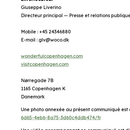
Giuseppe Liverino
Directeur principal — Presse et relations publiqu
Mobile : +45 24346880
E-mail : glv@woco.dk
wonderfulcopenhagen.com
visitcopenhagen.com
Nørregade 7B
1165 Copenhagen K
Danemark
Une photo annexée au présent communiqué est di
6d65-4eb6-8a75-3d60c4ddb474/fr