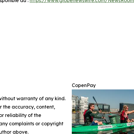
ponible au :
https://www.globenewswire.com/NewsRoom
CopenPay
without warranty of any kind.
or the accuracy, content,
r reliability of the
e any complaints or copyright
author above.