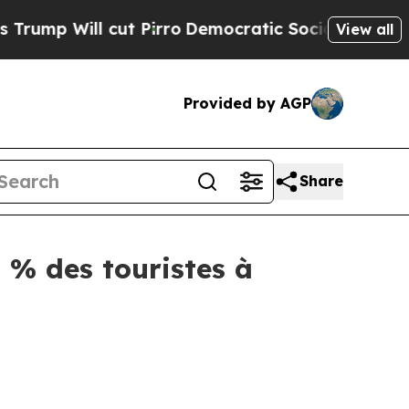
t Pirro
Democratic Socialists of America Propos
View all
Provided by AGP
Share
 % des touristes à