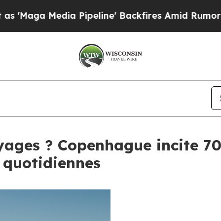
 Pipeline' Backfires Amid Rumors Trump Will cu
oyages ? Copenhague incite 70
 quotidiennes