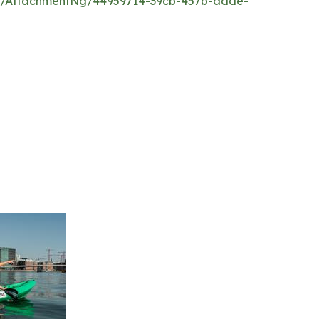
/AttachmentNg/44959714-39cb-457b-adde-