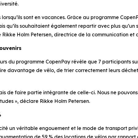
iversité.
es lorsqu’ils sont en vacances. Grâce au programme CopenP
s qu’ils souhaitaient également repartir avec plus qu’un si
que Rikke Holm Petersen, directrice de la communication
souvenirs
eurs du programme CopenPay révèle que 7 participants su
aire davantage de vélo, de trier correctement leurs déchet
 mais de faire partie intégrante de celle-ci. Nous ne pouvon
udes », déclare Rikke Holm Petersen.
%
é un véritable engouement et le mode de transport privil
augmentation de 59 % des locations de vélos par rapport 