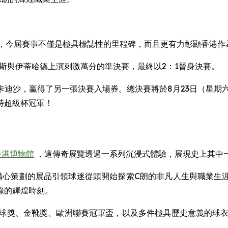
行，今屆賽事不僅是極具標誌性的里程碑，而且更有力彰顯香港
納斯與伊蒂哈德上演刺激萬分的準決賽，最終以2：1晉身決賽。
艾卡迪沙，贏得了另一張決賽入場券。總決賽將於8月23日（星期六
特超級杯冠軍！
香港博物館
，這傳奇展覽透過一系列沉浸式體驗，展現史上其中
呎，以精心策劃的展品引領球迷從頭開始探索C朗的非凡人生與職
錄的輝煌時刻。
金球獎、金靴獎、歐洲聯賽冠軍盃，以及多件極具歷史意義的球