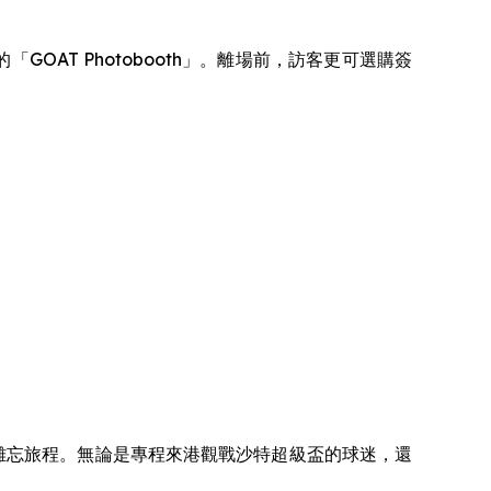
「GOAT Photobooth」。離場前，訪客更可選購簽
造難忘旅程。無論是專程來港觀戰沙特超級盃的球迷，還