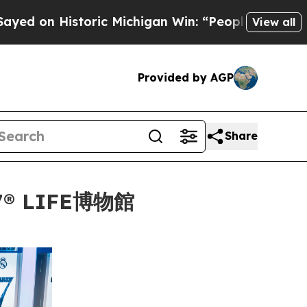
ric Michigan Win: “People Are Sick and Tired of T
View all
Provided by AGP
Share
 LIFE博物館