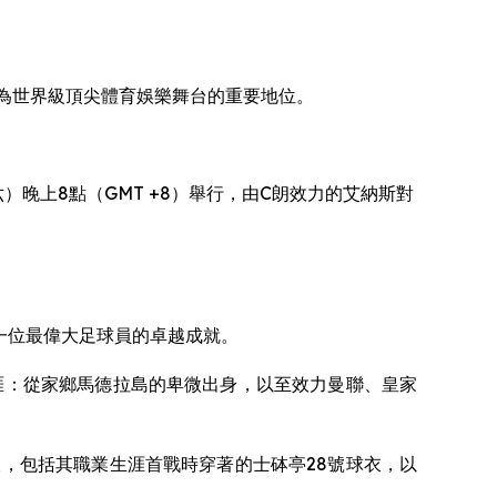
作為世界級頂尖體育娛樂舞台的重要地位。
）晚上8點（GMT +8）舉行，由C朗效力的艾納斯對
一位最偉大足球員的卓越成就。
業生涯：從家鄉馬德拉島的卑微出身，以至效力曼聯、皇家
衣，包括其職業生涯首戰時穿著的士砵亭28號球衣，以