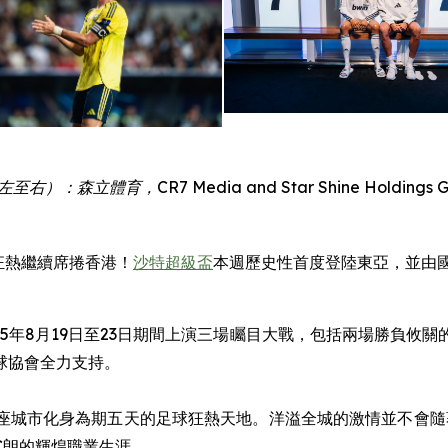
左至右）
：
森立體育
，
CR7 Media and Star Shine Holdings G
- 足球狂熱繼續席捲香港！
沙特超級盃
本週歷史性首度登陸東亞，並由國際球壇
25年8月19日至23日期間上演三場矚目大戰，包括兩場勝負攸
球協會全力支持。
城市化身為期五天的足球狂熱天地。洋溢全城的激情並不會隨著終
C朗的輝煌職業生涯。