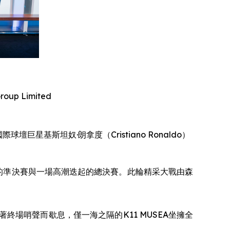
roup Limited
巨星基斯坦奴·朗拿度（Cristiano Ronaldo）
關的準決賽與一場高潮迭起的總決賽。此輪精采大戰由森
場哨聲而歇息，僅一海之隔的K11 MUSEA坐擁全