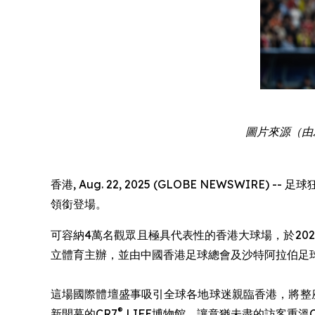
圖片來源
（由
香港, Aug. 22, 2025 (GLOBE NEWSWIRE) -
領銜登場。
可容納4萬名觀眾且極具代表性的香港大球場，於20
立體育主辦，並由中國香港足球總會及沙特阿拉伯足
這場國際體壇盛事吸引全球各地球迷親臨香港，將整座
®
新開幕的CR7
LIFE博物館，讓意猶未盡的訪客重溫