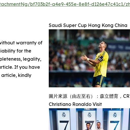
tachmentNg/bf703b2f-a4e9-455e-8e8f-d126e47c41c1/z
Saudi Super Cup Hong Kong China
 without warranty of
ability for the
leteness, legality,
article. If you have
article, kindly
圖片來源（由左至右）：森立體育，CR7 Media a
Christiano Ronaldo Visit