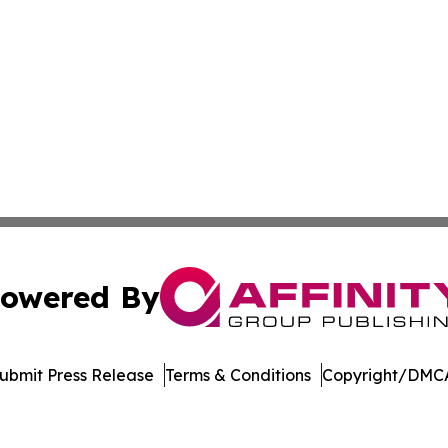
owered By
ubmit Press Release
Terms & Conditions
Copyright/DMCA
 Inc. dba Affinity Group Publishing & Wisconsin Travel Wir