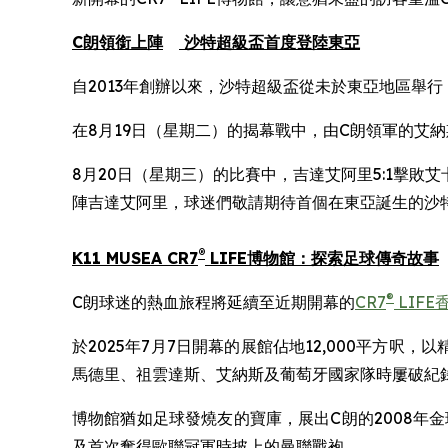
C朗領銜上陣
沙特超級盃首度登陸東亞
自2013年創辦以來，沙特超級盃從未於東亞地區舉
在8月19日（星期二）的揭幕戰中，由C朗領軍的艾
8月20日（星期三）的比賽中，吉達艾阿里5:1擊敗
陣吉達艾阿里，球迷們敬請期待首個在東亞誕生的沙
®
K11 MUSEA CR7
LIFE博物館：探索足球傳奇故事
®
C朗球迷的熱血旅程將延續至近期開幕的
CR7
LIFE
於2025年7月7日開幕的展館佔地12,000平方
馬德里、祖雲達斯、艾納斯及葡萄牙國家隊時屢破紀
博物館猶如足球發燒友的寶庫，展出C朗的2008年
及首次奪得歐聯冠軍時披上的曼聯戰袍。