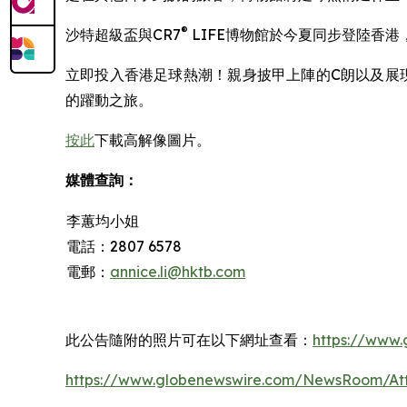
®
沙特超級盃與CR7
LIFE博物館於今夏同步登陸香
立即投入香港足球熱潮！親身披甲上陣的C朗以及展現
的躍動之旅。
按此
下載高解像圖片。
媒體查詢：
李蕙均小姐
電話：2807 6578
電郵：
annice.li@hktb.com
此公告隨附的照片可在以下網址查看：
https://www
https://www.globenewswire.com/NewsRoom/At