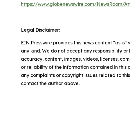
https://www.globenewswire.com/NewsRoom/At
Legal Disclaimer:
EIN Presswire provides this news content "as is"
any kind. We do not accept any responsibility or li
accuracy, content, images, videos, licenses, comp
or reliability of the information contained in this 
any complaints or copyright issues related to this 
contact the author above.