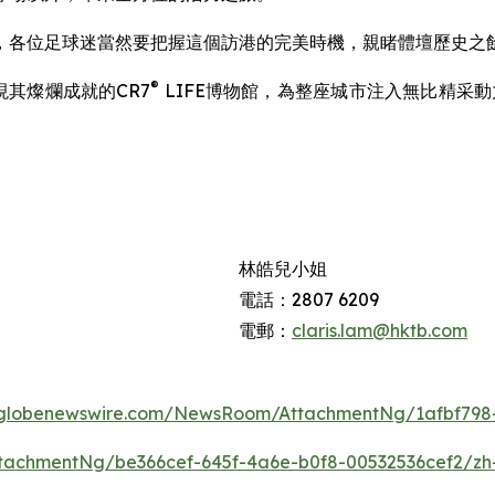
港，各位足球迷當然要把握這個訪港的完美時機，親睹體壇歷史之
®
其燦爛成就的CR7
LIFE博物館，為整座城市注入無比精采
林皓兒小姐
電話：2807 6209
電郵：
claris.lam@hktb.com
.globenewswire.com/NewsRoom/AttachmentNg/1afbf798-
tachmentNg/be366cef-645f-4a6e-b0f8-00532536cef2/zh